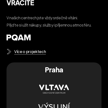
VRACÍTE
V našich centrech jste vždy srdečně vítáni.
Přijďte si užít nákupy, služby i příjemnou atmosféru.
Více o projektech
Praha