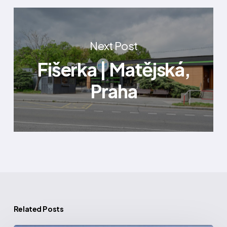
Next Post
Fišerka | Matějská,
Praha
Related Posts