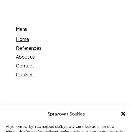
Menu
Home
References
About us
Contact
Cookies
Contact
Spravovat Souhlas
Václavské nám. 838/9,
Abychom poskytli co nejlepší služby, používáme k ukládání a/nebo
Nové Město, 110 00 Praha
přístupu k informacím o zařízení, technologie jako jsou soubory cookies.