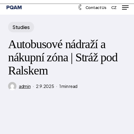
Men
Skip
Menu
Contact Us
CZ
to
main
Studies
content
Autobusové nádraží a
nákupní zóna | Stráž pod
Ralskem
admin
2.9.2025
1 min read