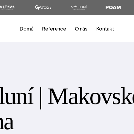
Domů
Reference
O nás
Kontakt
luní | Makovsk
ha