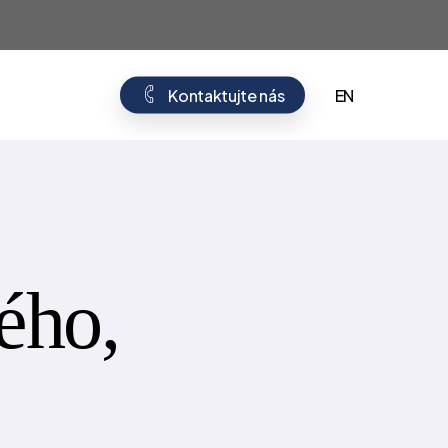
Menu
K
o
n
t
a
k
t
u
j
t
e
n
á
s
EN
ého,