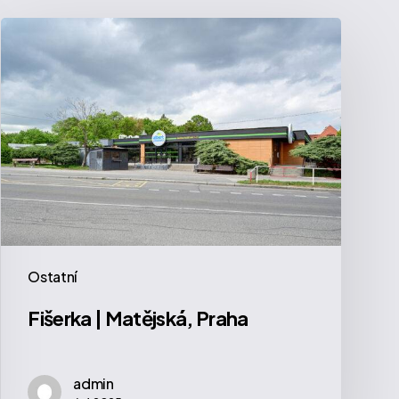
Fišerka
|
Matějská,
Praha
Ostatní
Fišerka | Matějská, Praha
admin