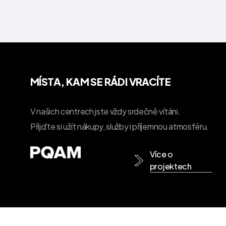
MÍSTA, KAM SE RÁDI VRACÍTE
V našich centrech jste vždy srdečně vítáni.
Přijďte si užít nákupy, služby i příjemnou atmosféru.
Více o
projektech