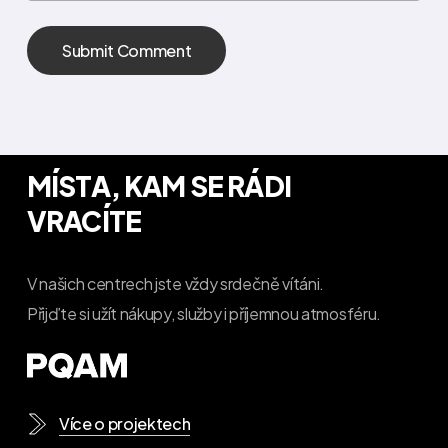
MÍSTA, KAM SE RÁDI
VRACÍTE
V našich centrech jste vždy srdečně vítáni.
Přijďte si užít nákupy, služby i příjemnou atmosféru.
Více o projektech