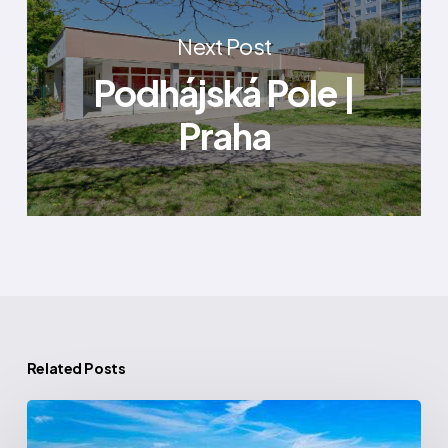
Next Post
Podhájská Pole |
Praha
Related Posts
Centrum
Vídeňská