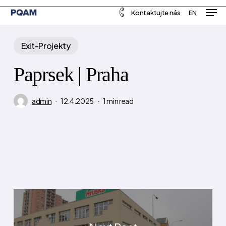
Men
Skip
Menu
Kontaktujte nás
EN
to
main
Exit-Projekty
content
Paprsek | Praha
admin
12.4.2025
1 min read