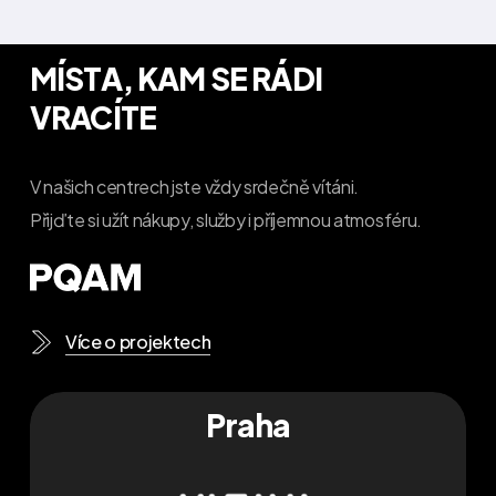
MÍSTA, KAM SE RÁDI
VRACÍTE
V našich centrech jste vždy srdečně vítáni.
Přijďte si užít nákupy, služby i příjemnou atmosféru.
Více o projektech
Praha