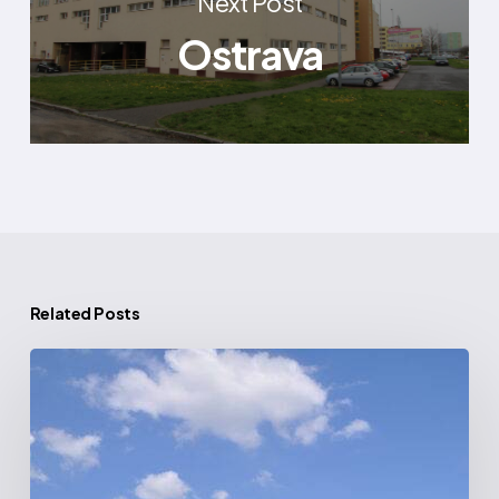
Next Post
Ostrava
Related Posts
Cube
|
Praha