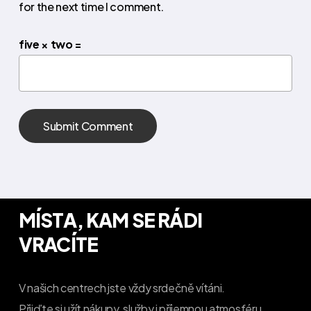
for the next time I comment.
five × two =
MÍSTA, KAM SE RÁDI
VRACÍTE
V našich centrech jste vždy srdečně vítáni.
Přijďte si užít nákupy, služby i příjemnou atmosféru.