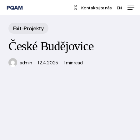
Men
Skip
Menu
Kontaktujte nás
EN
to
main
Exit-Projekty
content
České Budějovice
admin
12.4.2025
1 min read