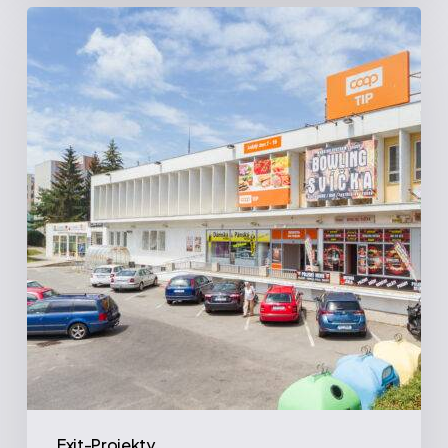
Svíčka
|
Tábor
Exit-Projekty