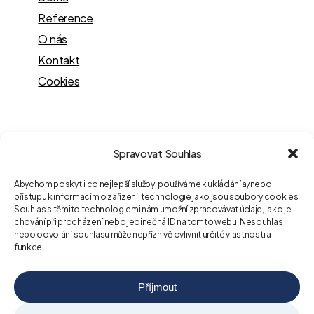
Reference
O nás
Kontakt
Cookies
Kontakt
Spravovat Souhlas
Václavské nám. 838/9,
Abychom poskytli co nejlepší služby, používáme k ukládání a/nebo
Nové Město, 110 00 Praha
přístupu k informacím o zařízení, technologie jako jsou soubory cookies.
Souhlas s těmito technologiemi nám umožní zpracovávat údaje, jako je
Navigovat
chování při procházení nebo jedinečná ID na tomto webu. Nesouhlas
nebo odvolání souhlasu může nepříznivě ovlivnit určité vlastnosti a
funkce.
Telefon:
+420 226 230 250
E-mail:
pqam@pqam.cz
Příjmout