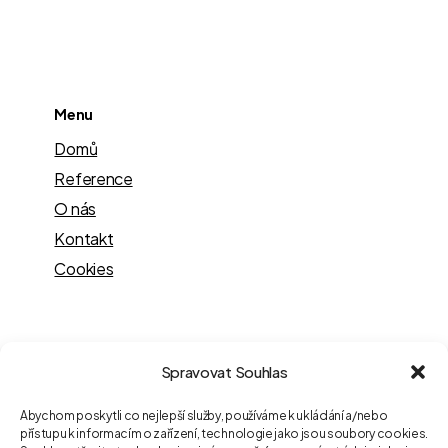
Menu
Domů
Reference
O nás
Kontakt
Cookies
Kontakt
Spravovat Souhlas
Václavské nám. 838/9,
Abychom poskytli co nejlepší služby, používáme k ukládání a/nebo
Nové Město, 110 00 Praha
přístupu k informacím o zařízení, technologie jako jsou soubory cookies.