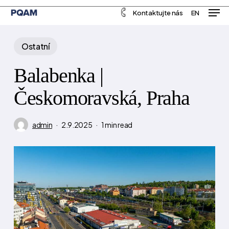
Men
Skip
Menu
Kontaktujte nás
EN
to
main
Ostatní
content
Balabenka |
Českomoravská, Praha
admin
2.9.2025
1 min read