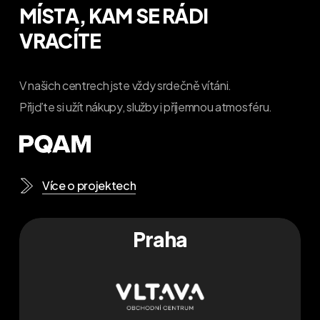
MÍSTA, KAM SE RÁDI
VRACÍTE
V našich centrech jste vždy srdečně vítáni.
Přijďte si užít nákupy, služby i příjemnou atmosféru.
Více o projektech
Praha